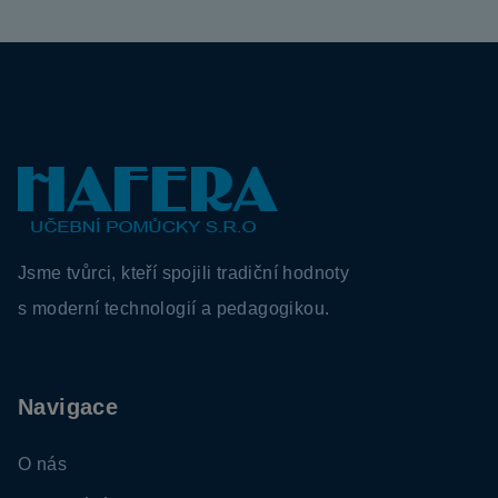
Z
á
p
a
Jsme tvůrci, kteří spojili tradiční hodnoty
t
s moderní technologií a pedagogikou.
í
Navigace
O nás