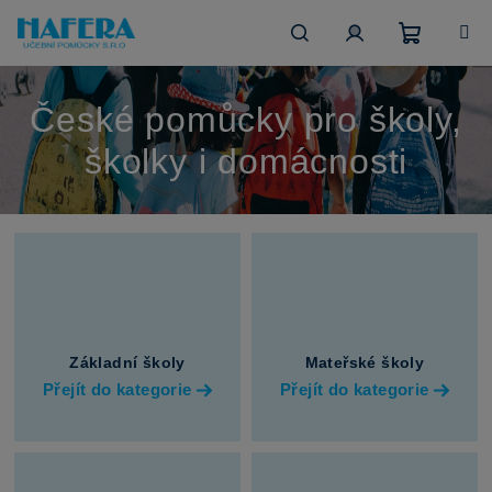
Přejít
na
obsah
Nákupn
Hledat
Přihlášení
České pomůcky pro školy,
košík
školky i domácnosti
Základní školy
Mateřské školy
Přejít do kategorie
Přejít do kategorie