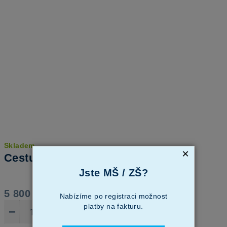
Skladem
×
Cestujeme po světě
Jste MŠ / ZŠ?
5 800 Kč
Nabízíme po registraci možnost
platby na fakturu.
−
+
Do košíku