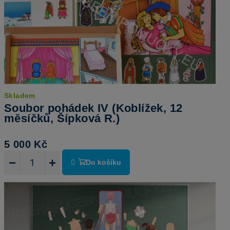
Skladem
Soubor pohádek IV (Koblížek, 12
měsíčků, Šípková R.)
5 000 Kč
−
+
Do košíku