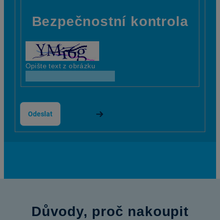
Bezpečnostní kontrola
Opište text z obrázku
Odeslat
Důvody, proč nakoupit