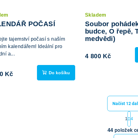
dem
Skladem
LENDÁŘ POČASÍ
Soubor pohádek
budce, O řepě, T
medvědi)
jte tajemství počasí s naším
ím kalendářem! Ideální pro
ní a...
4 800 Kč
Do košíku
00 Kč
Načíst 12 dal
S
1
4
t
O
r
položek c
44
v
á