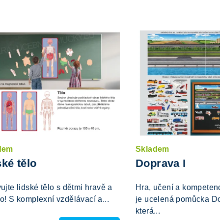
dem
Skladem
ské tělo
Doprava I
ujte lidské tělo s dětmi hravě a
Hra, učení a kompetenc
o! S komplexní vzdělávací a...
je ucelená pomůcka Do
která...