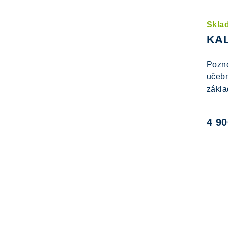
Skla
KA
Pozne
učebn
základ
4 9