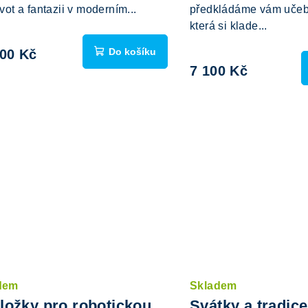
ivot a fantazii v moderním...
předkládáme vám učeb
která si klade...
Do košíku
700 Kč
7 100 Kč
dem
Skladem
ložky pro robotickou
Svátky a tradice