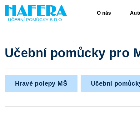
Přejít
na
O nás
Aut
obsah
Učební pomůcky pro 
Hravé polepy MŠ
Učební pomůck