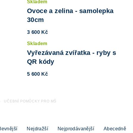
Skladem
Ovoce a zelina - samolepka
30cm
3 600 Kč
Skladem
Vyřezávaná zvířatka - ryby s
QR kódy
5 600 Kč
UČEBNÍ POMŮCKY PRO MŠ
MŮ
levnější
Nejdražší
Nejprodávanější
Abecedně