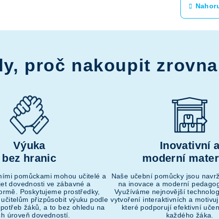
Nahor
l
n
á
k
o
d
v
a
á
y, proč nakoupit zrovna
c
n
í
í
p
r
v
k
Výuka
Inovativní 
y
bez hranic
moderní mater
v
ý
ními pomůckami mohou učitelé a
Naše učební pomůcky jsou navr
íjet dovednosti ve zábavné a
na inovace a moderní pedagog
p
 formě. Poskytujeme prostředky,
Využíváme nejnovější technolog
i
 učitelům přizpůsobit výuku podle
vytvoření interaktivních a motivuj
 potřeb žáků, a to bez ohledu na
které podporují efektivní uče
s
ich úroveň dovedností.
každého žáka.