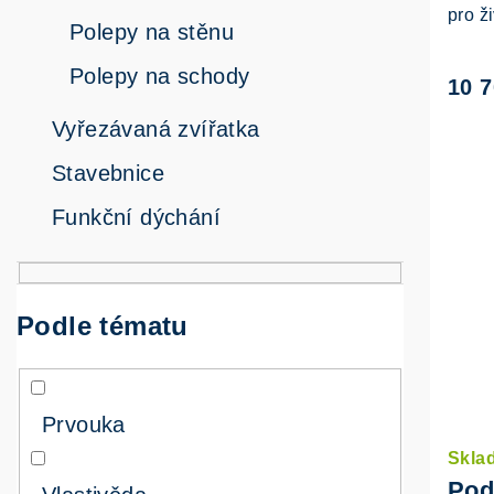
pro ž
Polepy na stěnu
Polepy na schody
10 
Vyřezávaná zvířatka
Stavebnice
Funkční dýchání
Podle tématu
Prvouka
Skla
Pod