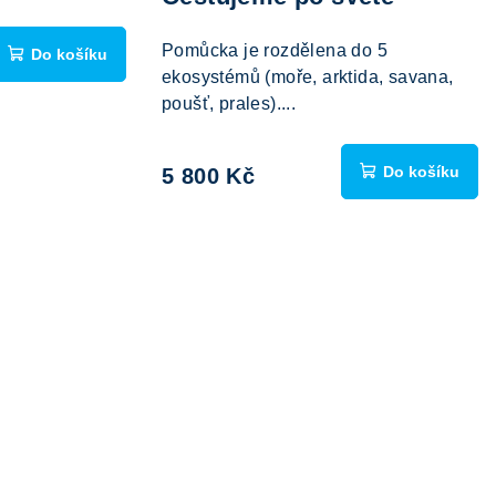
Pomůcka je rozdělena do 5
Do košíku
ekosystémů (moře, arktida, savana,
poušť, prales)....
Do košíku
5 800 Kč