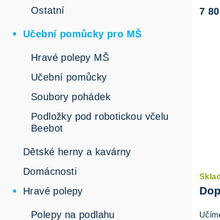
ů
Ostatní
7 8
t
ů
Učební pomůcky pro MŠ
Hravé polepy MŠ
Učební pomůcky
Soubory pohádek
Podložky pod robotickou včelu
Beebot
Dětské herny a kavárny
Domácnosti
Skla
Dop
Hravé polepy
Polepy na podlahu
Učíme