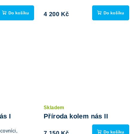
Do košíku
Do košíku
4 200 Kč
Skladem
ás I
Příroda kolem nás II
covníci,
Do košíku
7 150 Kč