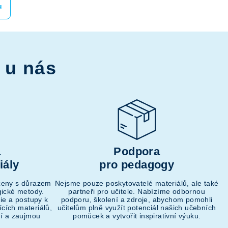
u
 u nás
a
Podpora
iály
pro pedagogy
ženy s důrazem
Nejsme pouze poskytovatelé materiálů, ale také
ické metody.
partneři pro učitele. Nabízíme odbornou
ie a postupy k
podporu, školení a zdroje, abychom pomohli
ících materiálů,
učitelům plně využít potenciál našich učebních
ní a zaujmou
pomůcek a vytvořit inspirativní výuku.