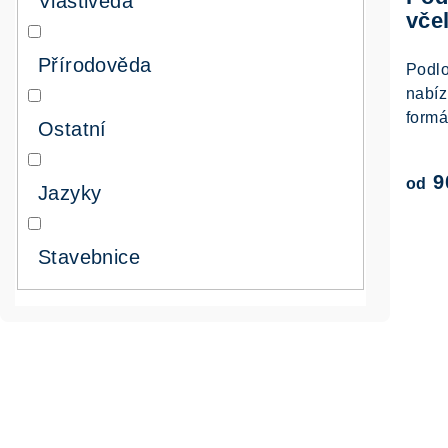
Vlastivěda
vče
Přírodověda
Podlo
nabíz
formát
Ostatní
9
od
Jazyky
Stavebnice