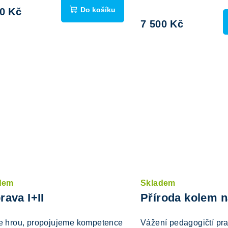
Do košíku
00 Kč
7 500 Kč
dem
Skladem
rava I+II
Příroda kolem n
 hrou, propojujeme kompetence
Vážení pedagogičtí pra