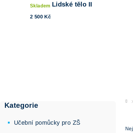
Lidské tělo II
Skladem
2 500 Kč
P
o
DO
Kategorie
Přeskočit
kategorie
s
Ř
Učební pomůcky pro ZŠ
t
Nej
a