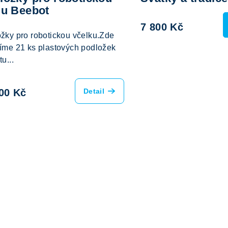
lu Beebot
7 800 Kč
žky pro robotickou včelku.Zde
íme 21 ks plastových podložek
u...
00 Kč
Detail