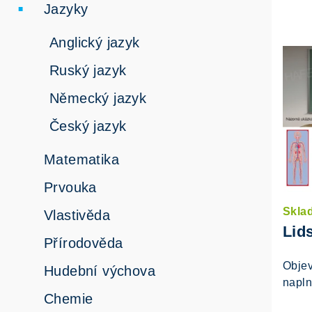
Jazyky
r
z
a
V
Anglický jazyk
e
n
ý
Ruský jazyk
n
n
p
Německý jazyk
í
í
i
p
Český jazyk
p
s
r
Matematika
a
p
o
Prvouka
n
r
d
Skla
Vlastivěda
e
o
Lid
u
Přírodověda
l
d
k
Objev
Hudební výchova
u
napln
t
Chemie
k