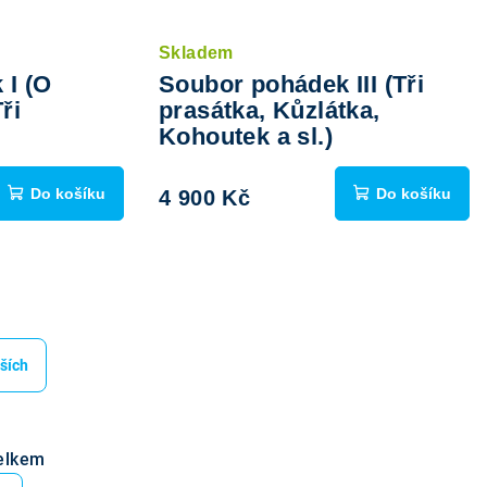
Skladem
 I (O
Soubor pohádek III (Tři
ři
prasátka, Kůzlátka,
Kohoutek a sl.)
Do košíku
Do košíku
4 900 Kč
ších
elkem