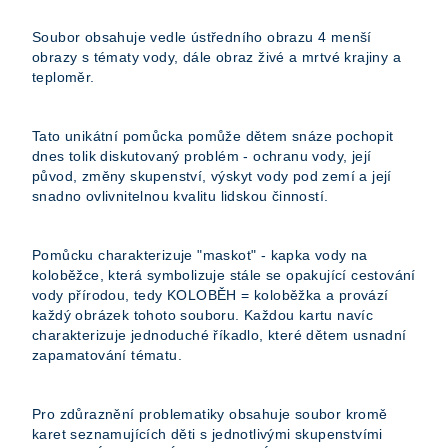
Soubor obsahuje vedle ústředního obrazu 4 menší
obrazy s tématy vody, dále obraz živé a mrtvé krajiny a
teploměr.
Tato unikátní pomůcka pomůže dětem snáze pochopit
dnes tolik diskutovaný problém - ochranu vody, její
původ, změny skupenství, výskyt vody pod zemí a její
snadno ovlivnitelnou kvalitu lidskou činností.
Pomůcku charakterizuje "maskot" - kapka vody na
koloběžce, která symbolizuje stále se opakující cestování
vody přírodou, tedy KOLOBĚH = koloběžka a provází
každý obrázek tohoto souboru. Každou kartu navíc
charakterizuje jednoduché říkadlo, které dětem usnadní
zapamatování tématu.
Pro zdůraznění problematiky obsahuje soubor kromě
karet seznamujících děti s jednotlivými skupenstvími