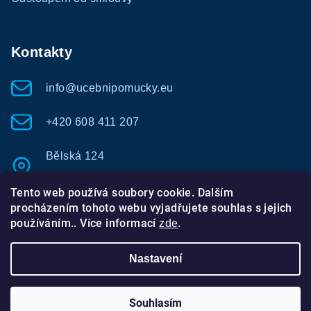
Kontakty
info@ucebnipomucky.eu
+420 608 411 207
Bělská 124
Bolatice - Borová 747 23
Tento web používá soubory cookie. Dalším
procházením tohoto webu vyjadřujete souhlas s jejich
používáním.. Více informací
.
zde
Nastavení
Copyright 2026
Učební pomůcky
. Všechna práva
vyhrazena.
Souhlasím