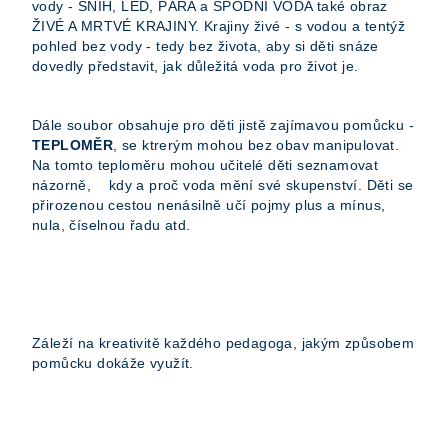
vody - SNÍH, LED, PÁRA a SPODNÍ VODA také obraz
ŽIVÉ A MRTVÉ KRAJINY. Krajiny živé - s vodou a tentýž
pohled bez vody - tedy bez života, aby si děti snáze
dovedly představit, jak důležitá voda pro život je.
Dále soubor obsahuje pro děti jistě zajímavou pomůcku -
TEPLOMĚR
, se ktrerým mohou bez obav manipulovat.
Na tomto teploměru mohou učitelé děti seznamovat
názorně, kdy a proč voda mění své skupenství. Děti se
přirozenou cestou nenásilně učí pojmy plus a mínus,
nula, číselnou řadu atd.
Záleží na kreativitě každého pedagoga, jakým způsobem
pomůcku dokáže využít.