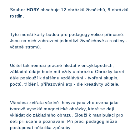
Soubor
HORY
obsahuje 12 obrázků živočichů, 9 obrázků
rostlin.
Tyto menší karty budou pro pedagogy velice přínosné.
Jsou na nich zobrazeni jednotliví živočichové a rostliny -
včetně stromů.
Učitel tak nemusí pracně hledat v encyklopediích,
základní údaje bude mít vždy u obrázku.Obrázky karet
dále poslouží k dalšímu vzdělávání - tvoření skupin,
počtů, třídění, přiřazování atp - dle kreativity učitele.
Všechna zvířata včetně hmyzu jsou zhotovena jako
tvarově vyseklé magnetické obrázky, které se dají
vkládat do základního obrazu. Slouží k manipulaci pro
děti při učení a poznávání. Při práci pedagog může
postupovat několika způsoby.