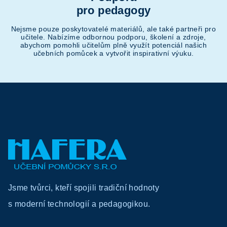
pro pedagogy
Nejsme pouze poskytovatelé materiálů, ale také partneři pro
učitele. Nabízíme odbornou podporu, školení a zdroje,
abychom pomohli učitelům plně využít potenciál našich
učebních pomůcek a vytvořit inspirativní výuku.
Z
á
p
a
Jsme tvůrci, kteří spojili tradiční hodnoty
t
s moderní technologií a pedagogikou.
í