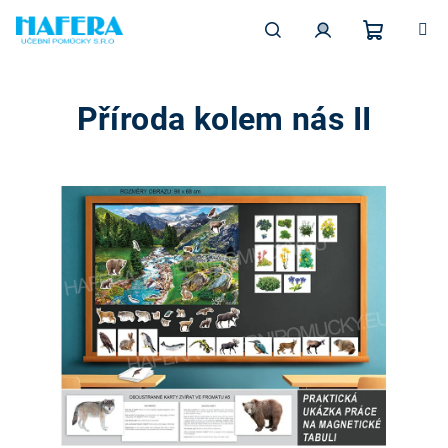
Přejít
na
obsah
Nákupn
Hledat
Přihlášení
Příroda kolem nás II
košík