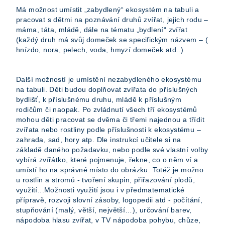
Má možnost umístit „zabydlený“ ekosystém na tabuli a
pracovat s dětmi na poznávání druhů zvířat, jejich rodu –
máma, táta, mládě, dále na tématu „bydlení“ zvířat
(každý druh má svůj domeček se specifickým názvem – (
hnízdo, nora, pelech, voda, hmyzí domeček atd..)
Další možností je umístění nezabydleného ekosystému
na tabuli. Děti budou doplňovat zvířata do příslušných
bydlišť, k příslušnému druhu, mládě k příslušným
rodičům či naopak. Po zvládnutí všech tří ekosystémů
mohou děti pracovat se dvěma či třemi najednou a třídit
zvířata nebo rostliny podle příslušnosti k ekosystému –
zahrada, sad, hory atp. Dle instrukcí učitele si na
základě daného požadavku, nebo podle své vlastní volby
vybírá zvířátko, které pojmenuje, řekne, co o něm ví a
umístí ho na správné místo do obrázku. Totéž je možno
u rostlin a stromů - tvoření skupin, přiřazování plodů,
využití...Možnosti využití jsou i v předmatematické
přípravě, rozvoji slovní zásoby, logopedii atd - počítání,
stupňování (malý, větší, největší…), určování barev,
nápodoba hlasu zvířat, v TV nápodoba pohybu, chůze,