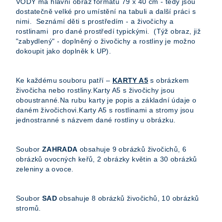
VODY má hlavní obraz formátu 79 x 40 cm - tedy jsou
dostatečně velké pro umístění na tabuli a další práci s
nimi. Seznámí děti s prostředím - a živočichy a
rostlinami pro dané prostředí typickými. (Týž obraz, již
"zabydlený" - doplněný o živočichy a rostliny je možno
dokoupit jako doplněk k UP).
Ke každému souboru patří –
KARTY A5
s obrázkem
živočicha nebo rostliny.Karty A5 s živočichy jsou
oboustranné.Na rubu karty je popis a základní údaje o
daném živočichovi.Karty A5 s rostlinami a stromy jsou
jednostranné s názvem dané rostliny u obrázku.
Soubor
ZAHRADA
obsahuje 9 obrázků živočichů, 6
obrázků ovocných keřů, 2 obrázky květin a 30 obrázků
zeleniny a ovoce.
Soubor
SAD
obsahuje 8 obrázků živočichů, 10 obrázků
stromů.