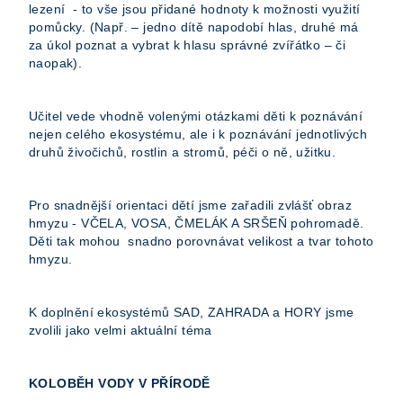
lezení - to vše jsou přidané hodnoty k možnosti využití
pomůcky. (Např. – jedno dítě napodobí hlas, druhé má
za úkol poznat a vybrat k hlasu správné zvířátko – či
naopak).
Učitel vede vhodně volenými otázkami děti k poznávání
nejen celého ekosystému, ale i k poznávání jednotlivých
druhů živočichů, rostlin a stromů, péči o ně, užitku.
Pro snadnější orientaci dětí jsme zařadili zvlášť obraz
hmyzu - VČELA, VOSA, ČMELÁK A SRŠEŇ pohromadě.
Děti tak mohou snadno porovnávat velikost a tvar tohoto
hmyzu.
K doplnění ekosystémů SAD, ZAHRADA a HORY jsme
zvolili jako velmi aktuální téma
KOLOBĚH VODY V PŘÍRODĚ