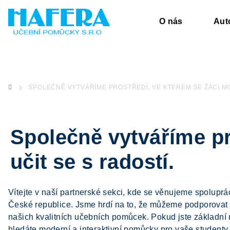
Přejít
na
O nás
Aut
obsah
SPOLEČNĚ VYTVÁŘÍME PROSTŘEDÍ, VE KTERÉM SE ŽÁCI MO
DOMŮ
Společně vytváříme pr
učit se s radostí.
Vítejte v naší partnerské sekci, kde se věnujeme spoluprá
České republice. Jsme hrdí na to, že můžeme podporovat 
našich kvalitních učebních pomůcek. Pokud jste základní
hledáte moderní a interaktivní pomůcky pro vaše studenty,