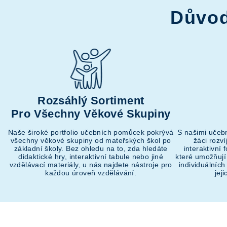
Důvod
Rozsáhlý Sortiment
Pro Všechny Věkové Skupiny
Naše široké portfolio učebních pomůcek pokrývá
S našimi učeb
všechny věkové skupiny od mateřských škol po
žáci rozv
základní školy. Bez ohledu na to, zda hledáte
interaktivní
didaktické hry, interaktivní tabule nebo jiné
které umožňují
vzdělávací materiály, u nás najdete nástroje pro
individuálních
každou úroveň vzdělávání.
jej