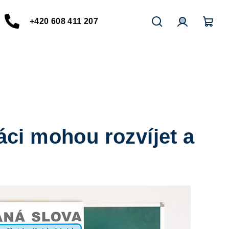
+420 608 411 207
Hledat
Přihlášení
Nák
koší
áci mohou rozvíjet a