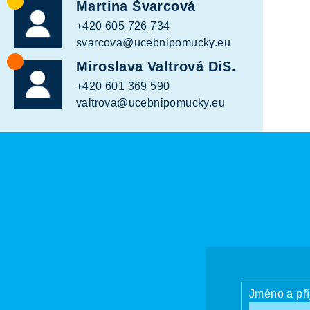
Martina Švarcová
+420 605 726 734
svarcova@ucebnipomucky.eu
Miroslava Valtrová DiS.
+420 601 369 590
valtrova@ucebnipomucky.eu
Jméno a př