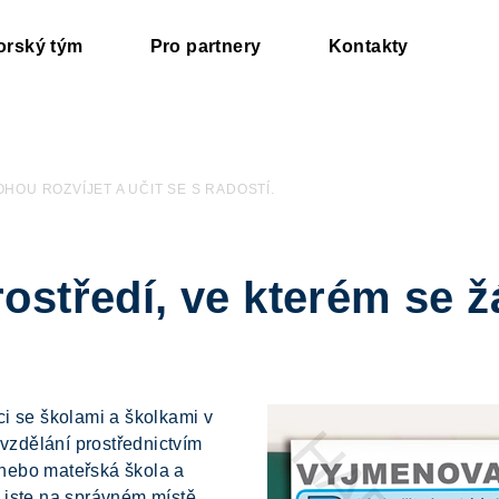
orský tým
Pro partnery
Kontakty
HOU ROZVÍJET A UČIT SE S RADOSTÍ.
ostředí, ve kterém se ž
ci se školami a školkami v
vzdělání prostřednictvím
 nebo mateřská škola a
 jste na správném místě.