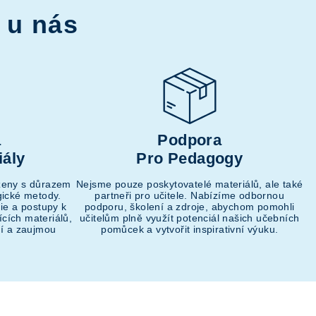
 u nás
a
Podpora
iály
Pro Pedagogy
ženy s důrazem
Nejsme pouze poskytovatelé materiálů, ale také
ické metody.
partneři pro učitele. Nabízíme odbornou
ie a postupy k
podporu, školení a zdroje, abychom pomohli
ících materiálů,
učitelům plně využít potenciál našich učebních
ní a zaujmou
pomůcek a vytvořit inspirativní výuku.