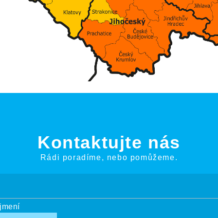
Kontaktujte nás
Rádi poradíme, nebo pomůžeme.
íjmení