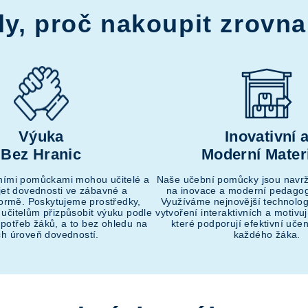
y, proč nakoupit zrovna
Výuka
Inovativní 
Bez Hranic
Moderní Mater
ními pomůckami mohou učitelé a
Naše učební pomůcky jsou navr
íjet dovednosti ve zábavné a
na inovace a moderní pedagog
 formě. Poskytujeme prostředky,
Využíváme nejnovější technolog
 učitelům přizpůsobit výuku podle
vytvoření interaktivních a motivuj
 potřeb žáků, a to bez ohledu na
které podporují efektivní uče
ich úroveň dovedností.
každého žáka.