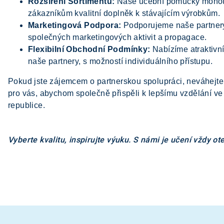
Rozšíření Sortimentu:
Naše učební pomůcky mohou
zákazníkům kvalitní doplněk k stávajícím výrobkům.
Marketingová Podpora:
Podporujeme naše partnery
společných marketingových aktivit a propagace.
Flexibilní Obchodní Podmínky:
Nabízíme atraktivn
naše partnery, s možností individuálního přístupu.
Pokud jste zájemcem o partnerskou spolupráci, neváhejte
pro vás, abychom společně přispěli k lepšímu vzdělání v
republice.
Vyberte kvalitu, inspirujte výuku. S námi je učení vždy o