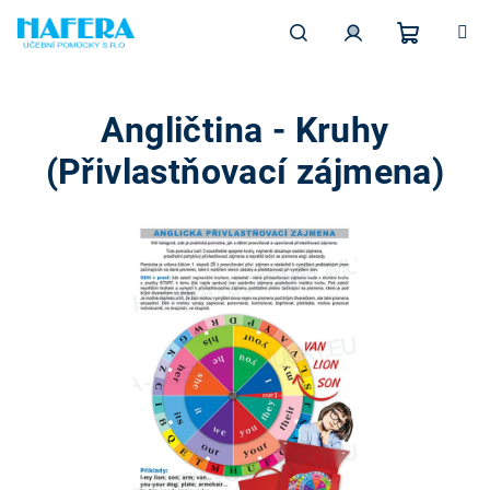
Přejít
na
obsah
Nákupn
Hledat
Přihlášení
Angličtina - Kruhy
košík
(Přivlastňovací zájmena)