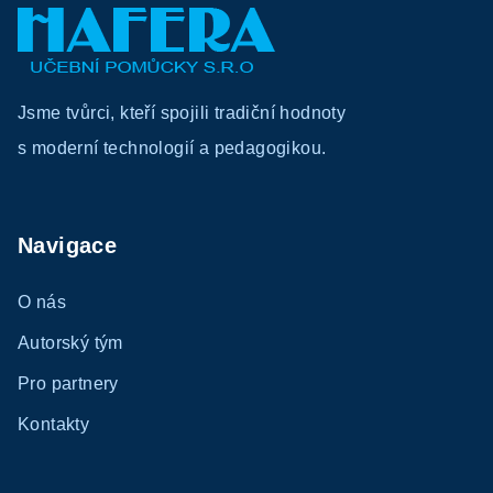
á
p
a
Jsme tvůrci, kteří spojili tradiční hodnoty
t
s moderní technologií a pedagogikou.
í
Navigace
O nás
Autorský tým
Pro partnery
Kontakty