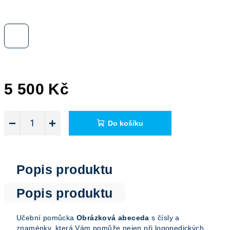
5 500 Kč
Měrná
cena:
−
+
Do košíku
Popis produktu
Popis produktu
Učební pomůcka
Obrázková abeceda
s čísly a
znaménky, která Vám pomůže nejen při logopedických