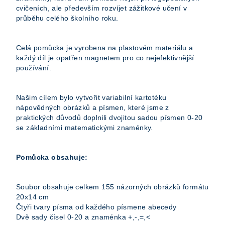
cvičeních, ale především rozvíjet zážitkové učení v
průběhu celého školního roku.
Celá pomůcka je vyrobena na plastovém materiálu a
každý díl je opatřen magnetem pro co nejefektivnější
používání.
Našim cílem bylo vytvořit variabilní kartotéku
nápovědných obrázků a písmen, které jsme z
praktických důvodů doplnili dvojitou sadou písmen 0-20
se základními matematickými znaménky.
Pomůcka obsahuje:
Soubor obsahuje celkem 155 názorných obrázků formátu
20x14 cm
Čtyři tvary písma od každého písmene abecedy
Dvě sady čísel 0-20 a znaménka +,-,=,<