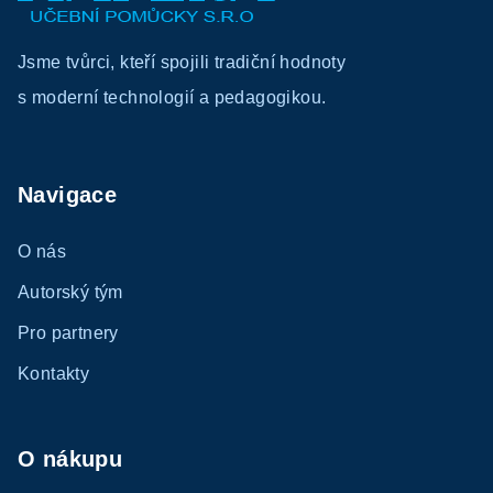
p
a
Jsme tvůrci, kteří spojili tradiční hodnoty
t
s moderní technologií a pedagogikou.
í
Navigace
O nás
Autorský tým
Pro partnery
Kontakty
O nákupu