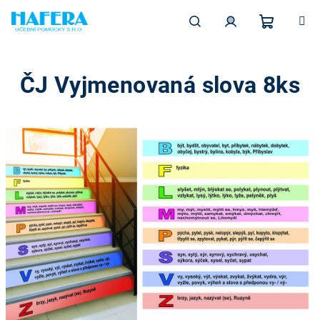
Přejít
na
obsah
Nákupn
Hledat
Přihlášení
ČJ Vyjmenovaná slova 8ks
košík