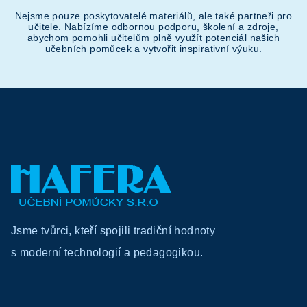
Nejsme pouze poskytovatelé materiálů, ale také partneři pro
učitele. Nabízíme odbornou podporu, školení a zdroje,
abychom pomohli učitelům plně využít potenciál našich
učebních pomůcek a vytvořit inspirativní výuku.
Z
á
p
a
Jsme tvůrci, kteří spojili tradiční hodnoty
t
s moderní technologií a pedagogikou.
í