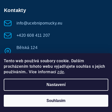
Kontakty
info@ucebnipomucky.eu
+420 608 411 207
Bělská 124
Bolatice - Borová 747 23
Tento web používá soubory cookie. Dalším
procházením tohoto webu vyjadřujete souhlas s jejich
používáním.. Více informací
.
zde
Nastavení
Copyright 2026
Učební pomůcky
. Všechna práva
vyhrazena.
Souhlasím
Vytvořili Webotvůrci
Vytvořil Shoptet